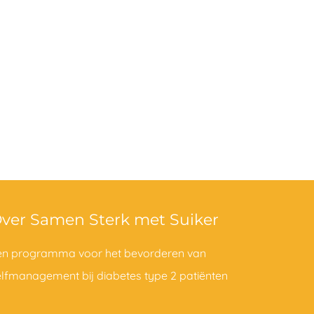
ver Samen Sterk met Suiker
en programma voor het bevorderen van
elfmanagement bij diabetes type 2 patiënten