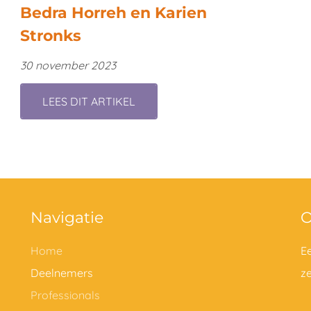
Bedra Horreh en Karien
Stronks
30 november 2023
LEES DIT ARTIKEL
Navigatie
O
Home
E
Deelnemers
z
Professionals