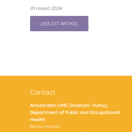
01 maart 2024
LEES DIT ARTIKEL
Contact
Amsterdam UMC (location: VUmc),
Department of Public and Occupational
Health
Bedra Horreh