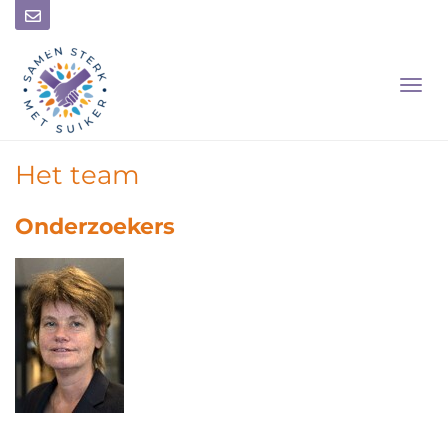
T
O
G
G
L
Het team
E
N
Onderzoekers
A
V
I
G
A
T
I
O
N