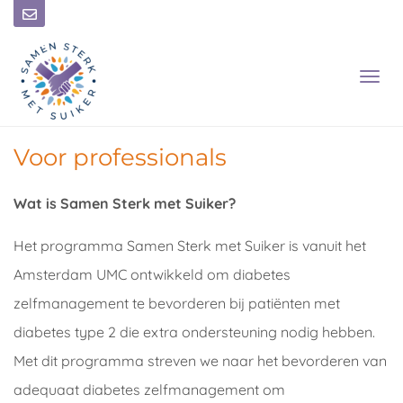
T
O
G
G
L
Voor professionals
E
N
Wat is Samen Sterk met Suiker?
A
V
I
Het programma Samen Sterk met Suiker is vanuit het
G
Amsterdam UMC ontwikkeld om diabetes
A
T
zelfmanagement te bevorderen bij patiënten met
I
O
diabetes type 2 die extra ondersteuning nodig hebben.
N
Met dit programma streven we naar het bevorderen van
adequaat diabetes zelfmanagement om