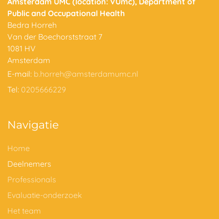
Amsterdam UMC (location: VUmc), Department of
Public and Occupational Health
Bedra Horreh
Van der Boechorststraat 7
1081 HV
Amsterdam
E-mail:
b.horreh@amsterdamumc.nl
Tel:
0205666229
Navigatie
Home
Deelnemers
Professionals
Evaluatie-onderzoek
Het team