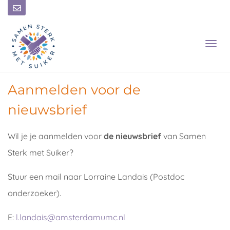
T
O
G
G
L
Aanmelden voor de
E
N
nieuwsbrief
A
V
Wil je je aanmelden voor
de nieuwsbrief
van Samen
I
G
Sterk met Suiker?
A
T
Stuur een mail naar Lorraine Landais (Postdoc
I
O
onderzoeker).
N
E:
l.landais@amsterdamumc.nl