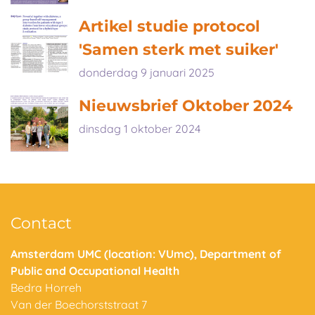
Artikel studie protocol
'Samen sterk met suiker'
donderdag 9 januari 2025
Nieuwsbrief Oktober 2024
dinsdag 1 oktober 2024
Contact
Amsterdam UMC (location: VUmc), Department of
Public and Occupational Health
Bedra Horreh
Van der Boechorststraat 7