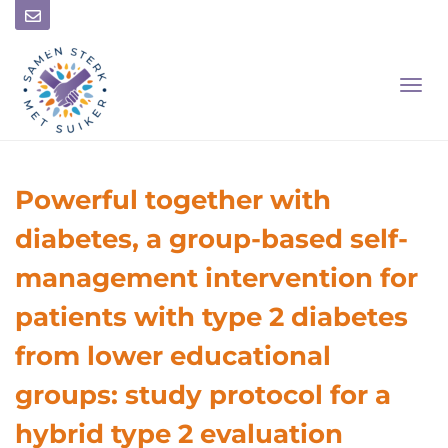
T
O
G
G
L
E
Powerful together with
N
A
diabetes, a group-based self-
V
I
management intervention for
G
A
patients with type 2 diabetes
T
I
from lower educational
O
N
groups: study protocol for a
hybrid type 2 evaluation