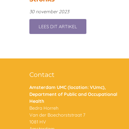
30 november 2023
LEES DIT ARTIKEL
Contact
Amsterdam UMC (location: VUmc),
Department of Public and Occupational
Health
Bedra Horreh
Van der Boechorststraat 7
1081 HV
Amsterdam