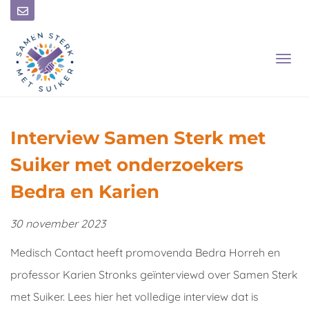
T
O
G
G
L
E
Interview Samen Sterk met
N
A
Suiker met onderzoekers
V
I
Bedra en Karien
G
A
30 november 2023
T
I
Medisch Contact heeft promovenda Bedra Horreh en
O
N
professor Karien Stronks geïnterviewd over Samen Sterk
met Suiker. Lees hier het volledige interview dat is