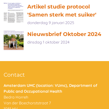
Artikel studie protocol
'Samen sterk met suiker'
donderdag 9 januari 2025
Nieuwsbrief Oktober 2024
dinsdag 1 oktober 2024
Contact
Amsterdam UMC (location: VUmc), Department of
Public and Occupational Health
Bedra Horreh
Van der Boechorststraat 7
1081 HV