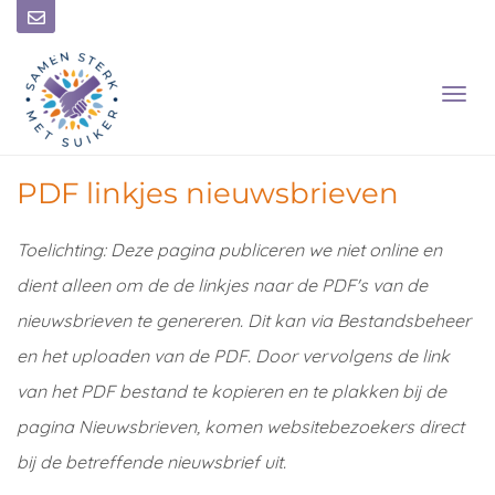
T
O
G
G
L
PDF linkjes nieuwsbrieven
E
N
Toelichting: Deze pagina publiceren we niet online en
A
V
dient alleen om de de linkjes naar de PDF's van de
I
G
nieuwsbrieven te genereren. Dit kan via Bestandsbeheer
A
en het uploaden van de PDF. Door vervolgens de link
T
I
van het PDF bestand te kopieren en te plakken bij de
O
pagina Nieuwsbrieven, komen websitebezoekers direct
N
bij de betreffende nieuwsbrief uit.