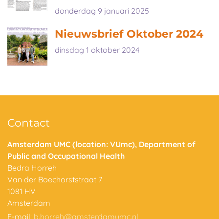
donderdag 9 januari 2025
Nieuwsbrief Oktober 2024
dinsdag 1 oktober 2024
Contact
Amsterdam UMC (location: VUmc), Department of
Public and Occupational Health
Bedra Horreh
Van der Boechorststraat 7
1081 HV
Amsterdam
E-mail:
b.horreh@amsterdamumc.nl